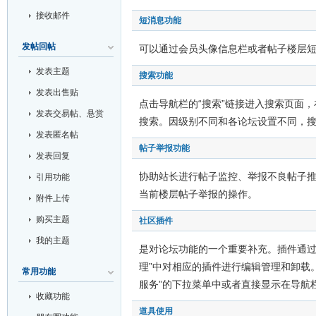
接收邮件
短消息功能
发帖回帖
可以通过会员头像信息栏或者帖子楼层
发表主题
搜索功能
发表出售贴
点击导航栏的“搜索”链接进入搜索页面
发表交易帖、悬赏
搜索。因级别不同和各论坛设置不同，
帖和投票帖
发表匿名帖
帖子举报功能
发表回复
协助站长进行帖子监控、举报不良帖子推
引用功能
当前楼层帖子举报的操作。
附件上传
购买主题
社区插件
我的主题
是对论坛功能的一个重要补充。插件通过把
理”中对相应的插件进行编辑管理和卸载
常用功能
服务”的下拉菜单中或者直接显示在导航
收藏功能
道具使用