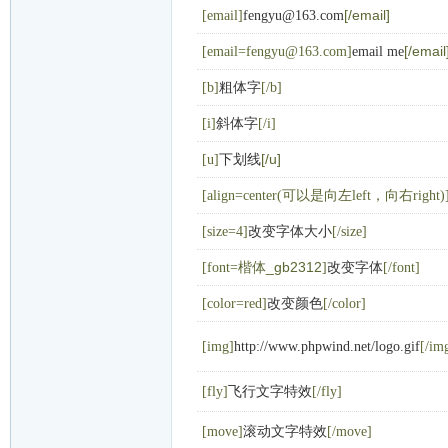
[/email]
[email]
fengyu@163.com
[/email
[email=fengyu@163.com]
email me
[b]
粗体字
[/b]
[i]
斜体字
[/i]
[/u]
[u]
下划线
[align=center(可以是向左left，向右right)
[size=4]
改变字体大小
[/size]
楷体_gb2312
[font=
]
改变字体
[/font]
[color=red]
改变颜色
[/color]
[img]
http://www.phpwind.net/logo.gif
[/im
[fly]
飞行文字特效
[/fly]
[move]
滚动文字特效
[/move]