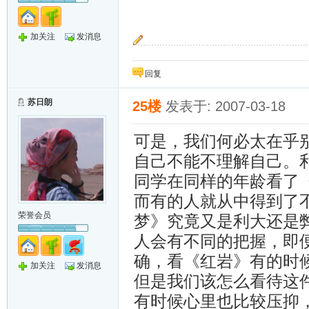
加关注
发消息
兰花在雪里盛开 丫丫在雪中成长
回复
苏日朗
25楼
发表于: 2007-03-18
可是，我们何必太在乎
自己不能不理解自己。
同学在同样的年龄看了
而有的人就从中得到了
荣誉会员
梦》究竟又是利大还是
人会有不同的把握，即
确，看《红岩》有的时
加关注
发消息
但是我们该怎么看待这
有时候心里也比较压抑