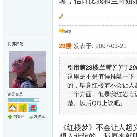
聊，估计比我和兰雪姐
也许云落泪了风会吹干它，可是风叹息又怎么安
回复
苏日朗
29楼
发表于: 2007-03-21
引用第28楼
兰雪丫丫
于
20
这里是不是值得推敲一下，毕竟y
的，毕竟红楼梦不会让人
一个方面，但是我红岩会
荣誉会员
楚。以后QQ上议吧。
加关注
发消息
《红楼梦》不会让人起
想入菲菲的，我原来就