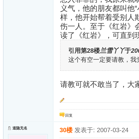
义气，他的朋友都叫他“
样，他开始帮着受别人
伤一人。至于《红岩》
读了《红岩》，可直到
引用第28楼
兰雪丫丫
于
20
这个有空一定要请教，我
请教可就不敢当了，大
金雀银雀飞起来~~~
回复
道隐无名
30楼
发表于: 2007-03-24