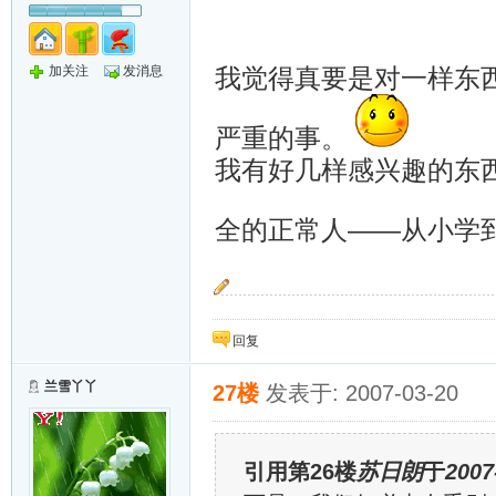
加关注
发消息
我觉得真要是对一样东西
严重的事。
我有好几样感兴趣的东西
全的正常人——从小学
望断云天暮与朝，双星聚首叹今宵。情深每笑银
桥。
回复
兰雪丫丫
27楼
发表于: 2007-03-20
引用第26楼
苏日朗
于
2007