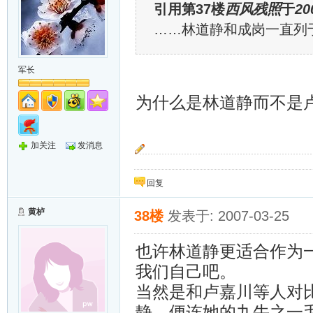
引用第37楼
西风残照
于
20
……林道静和成岗一直列
军长
为什么是林道静而不是
加关注
发消息
“按预定计划，岁寒只能把大家送到这里，她还
回复
黄栌
38楼
发表于: 2007-03-25
也许林道静更适合作为
我们自己吧。
当然是和卢嘉川等人对
静，便连她的九牛之一