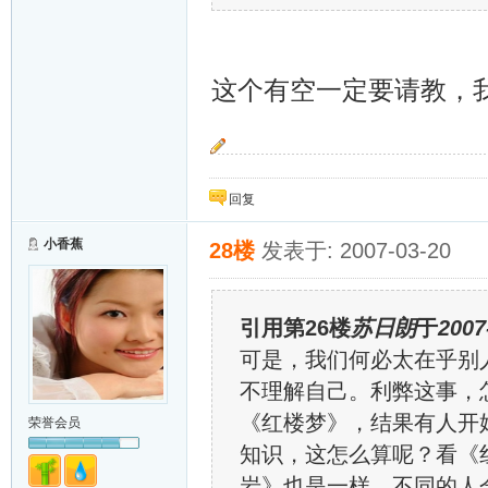
这个有空一定要请教，
兰花在雪里盛开 丫丫在雪中成长
回复
小香蕉
28楼
发表于: 2007-03-20
引用第26楼
苏日朗
于
2007
可是，我们何必太在乎别
不理解自己。利弊这事，
《红楼梦》，结果有人开
荣誉会员
知识，这怎么算呢？看《
岩》也是一样，不同的人