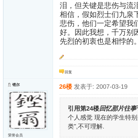
泪，但关键是悲伤与流
相信，假如烈士们九泉
悲伤，他们一定希望我
好。因此我想，千万别
先烈的初衷也是相悖的
金雀银雀飞起来~~~
回复
铿尔
26楼
发表于: 2007-03-19
引用第24楼
回忆那片往事
个人感觉 现在的学生特别
类",不可理解.
荣誉会员