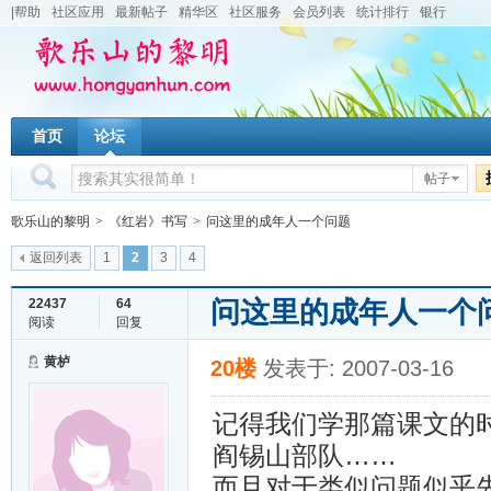
|帮助
社区应用
最新帖子
精华区
社区服务
会员列表
统计排行
银行
首页
论坛
帖子
歌乐山的黎明
>
《红岩》书写
>
问这里的成年人一个问题
返回列表
1
2
3
4
问这里的成年人一个
22437
64
阅读
回复
黄栌
20楼
发表于: 2007-03-16
记得我们学那篇课文的
阎锡山部队……
而且对于类似问题似乎