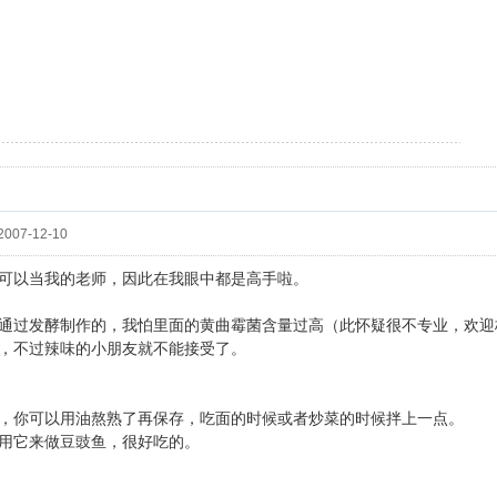
朝，双星聚首叹今宵。情深每笑银河浅，心近毋愁白馆遥。一曲囚歌明志洁，千针文
007-12-10
可以当我的老师，因此在我眼中都是高手啦。
通过发酵制作的，我怕里面的黄曲霉菌含量过高（此怀疑很不专业，欢迎
，不过辣味的小朋友就不能接受了。
，你可以用油熬熟了再保存，吃面的时候或者炒菜的时候拌上一点。
用它来做豆豉鱼，很好吃的。