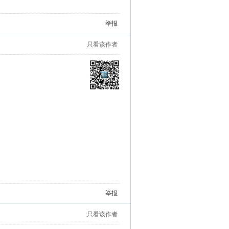
车，目送着她独自一人驾车返回……”
举报
只看该作者
绣喻松骄。丹心矢志长相守，乌鹊何须更筑
举报
只看该作者