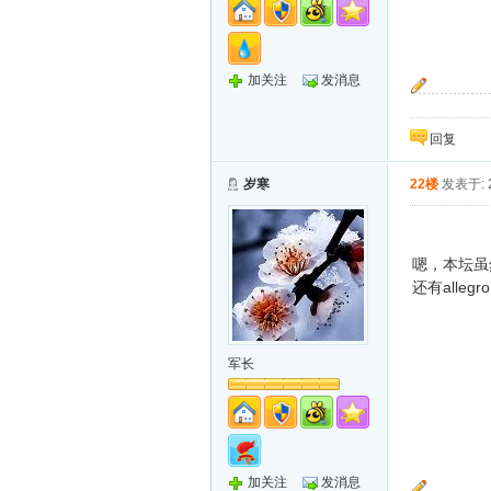
加关注
发消息
~
回复
岁寒
22楼
发表于: 2
嗯，本坛虽
还有alleg
军长
加关注
发消息