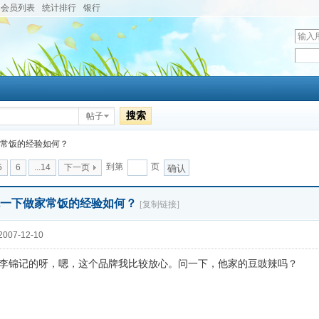
会员列表
统计排行
银行
用
户
密
名
码
搜索
帖子
家常饭的经验如何？
到第
页
5
6
...14
下一页
确认
交流一下做家常饭的经验如何？
[复制链接]
007-12-10
李锦记的呀，嗯，这个品牌我比较放心。问一下，他家的豆豉辣吗？