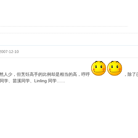
~追~~
007-12-10
然人少，但烹饪高手的比例却是相当的高，哼哼
，除了
ro同学、苗溪同学、Linling 同学……