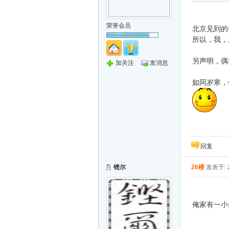
荣誉会员
北京见到的
所以，我，
另声明，偶
加关注
发消息
如同岁寒，
回复
铿尔
26楼
发表于: 2
俺家有一小