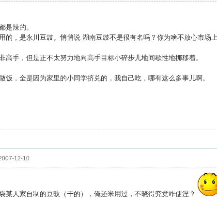
都是辣的。
用的，是永川豆豉。悄悄说 湖南豆豉不是很有名吗？你为啥不放心市场
非高手，但是正不太努力地向高手目标小碎步儿地间歇性地挪移着。
做饭，全是因为家里的小同学挤兑的，我自己吃，哪有这么多事儿啊。
007-12-10
袋某人家自制的豆豉（干的），俺还米用过，不晓得究竟咋使涅？