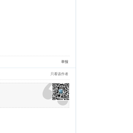
车，目送着她独自一人驾车返回……”
举报
只看该作者