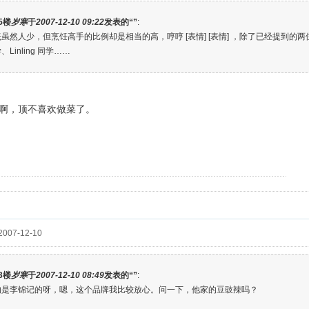
5楼
岁寒
于
2007-12-10 09:22
发表的“”
:
虽然人少，但烹饪高手的比例却是相当的高，哼哼 [表情] [表情] ，除了已经提到的两位
Linling 同学……
啊，顶不喜欢做菜了。
~追~~
007-12-10
3楼
岁寒
于
2007-12-10 08:49
发表的“”
:
的是李锦记的呀，嗯，这个品牌我比较放心。问一下，他家的豆豉辣吗？