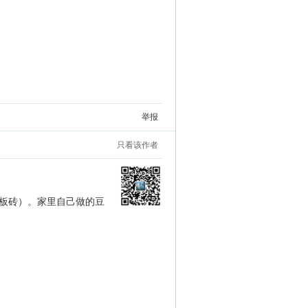
绣喻松骄。丹心矢志长相守，乌鹊何须更筑
举报
只看该作者
板砖）。家里自己做的豆