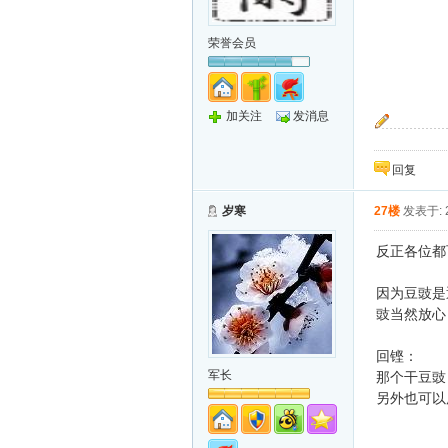
荣誉会员
加关注
发消息
望断云天暮与
桥。
回复
岁寒
27楼
发表于: 2
反正各位都
因为豆豉是
豉当然放心
回铿：
军长
那个干豆豉
另外也可以