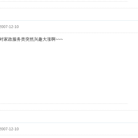
，岁寒只能把大家送到这里，她还要连夜赶回她的岁寒书屋去。大家跟她握手话别后下
007-12-10
对家政服务类突然兴趣大涨啊~~~
朝，双星聚首叹今宵。情深每笑银河浅，心近毋愁白馆遥。一曲囚歌明志洁，千针文
007-12-10