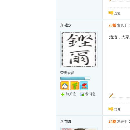
“按预定计划
回复
铿尔
23楼
发表于: 2
活活，大家
荣誉会员
加关注
发消息
望断云天暮与
桥。
回复
苗溪
24楼
发表于: 2