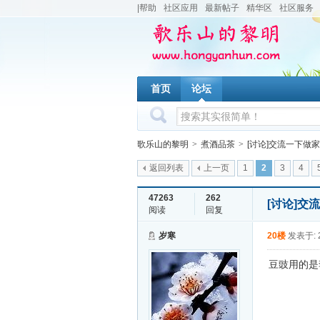
|帮助
社区应用
最新帖子
精华区
社区服务
首页
论坛
歌乐山的黎明
>
煮酒品茶
>
[讨论]交流一下做
返回列表
上一页
1
2
3
4
47263
262
[讨论]
阅读
回复
岁寒
20楼
发表于: 2
豆豉用的是