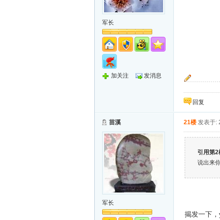
军长
加关注
发消息
“按预定计划
回复
苗溪
21楼
发表于: 2
引用第2
说出来
军长
揭发一下，y