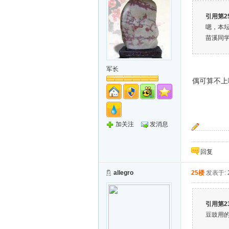
引用第2
嗯，本坛
苗溪同学、
军长
偶可算不上
加关注
发消息
~
回复
allegro
25楼
发表于: 2
引用第2
豆豉用