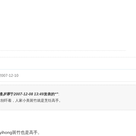
，岁寒只能把大家送到这里，她还要连夜赶回她的岁寒书屋去。大家跟她握手话别后下
007-12-10
楼
岁寒
于
2007-12-08 13:49
发表的“”
:
你别吓着，人家小美斑竹就是烹饪高手。
ihong斑竹也是高手。