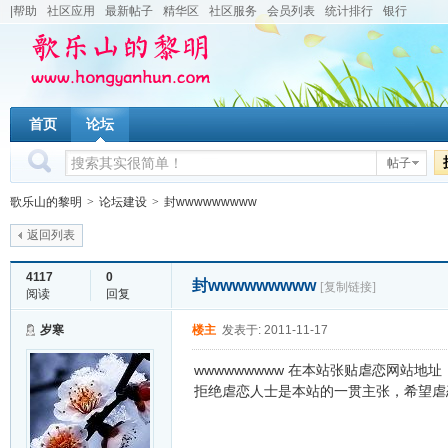
|帮助
社区应用
最新帖子
精华区
社区服务
会员列表
统计排行
银行
首页
论坛
帖子
歌乐山的黎明
>
论坛建设
>
封wwwwwwwww
返回列表
4117
0
封wwwwwwwww
[复制链接]
阅读
回复
岁寒
楼主
发表于: 2011-11-17
wwwwwwwww 在本站张贴虐恋网站地址
拒绝虐恋人士是本站的一贯主张，希望虐