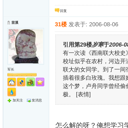
金雀银雀飞起来~~~
回复
苗溪
31楼
发表于: 2006-08-06
引用第29楼
岁寒
于
2006-0
有一次读《西南联大校史
校址似乎在农村，河边开
联大的女同学。到了一间
军长
插着很多白玫瑰。我想跟她
这个梦，卢舟同学曾经偷
极。 [表情]
加关注
发消息
怎么解的呀？俺想学习