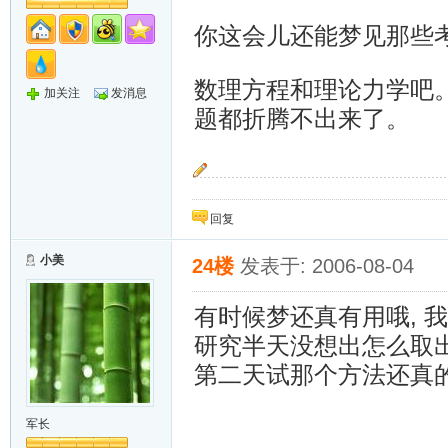
你这会儿还能梦见那些
数理方程和理论力学吧
加关注
发消息
题都折腾不出来了。
~~追~~
回复
小美
24楼
发表于: 2006-08-04
有时候梦还真有用哦, 
研究半天没想出怎么取出
第二天试那个方法还真的
军长