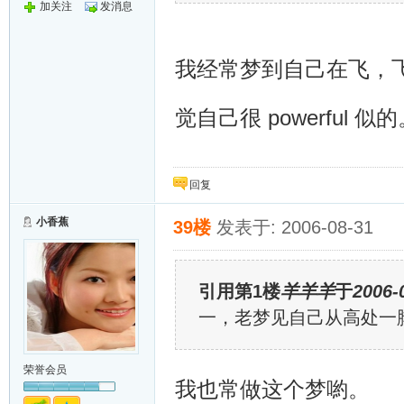
加关注
发消息
我经常梦到自己在飞，
觉自己很 powerful 似
回复
小香蕉
39楼
发表于: 2006-08-31
引用第1楼
羊羊羊
于
2006-
一，老梦见自己从高处一
荣誉会员
我也常做这个梦喲。