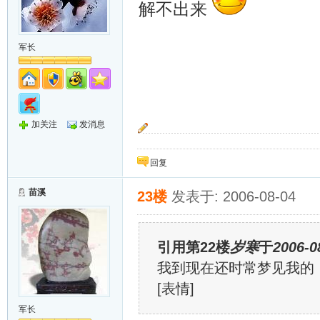
解不出来
军长
加关注
发消息
“按预定计划，岁寒只能把大家送到这里，她还
回复
苗溪
23楼
发表于: 2006-08-04
引用第22楼
岁寒
于
2006-0
我到现在还时常梦见我的
[表情]
军长