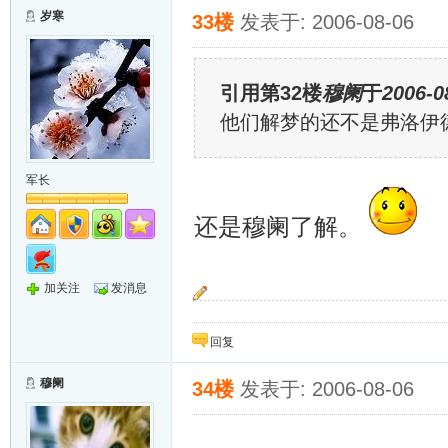
岁寒
33楼
发表于: 2006-08-06
引用第32楼
穆阑
于
2006-0
他们解梦的还不是弗洛伊
军长
还是穆阑了解。
加关注
发消息
“按预定计划，岁寒只能把大家送到这里，她还
回复
穆阑
34楼
发表于: 2006-08-06