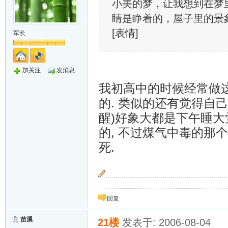
小美的梦，让我想到在梦
睛是睁着的，屋子里的景
[表情]
军长
加关注
发消息
我初高中的时候经常做这样
的. 类似的还有觉得自己
醒)好象大都是下午睡大
的, 不过煤气中毒的那个
死.
节节青挺立
叶叶翠昂生
回复
苗溪
21楼
发表于: 2006-08-04