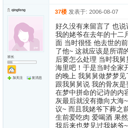
qingfeng
37楼
发表于: 2006-08-07
好久没有来留言了 也说
我的姥爷在去年的十二
面 当时很怪 他去世的
了他~ 这就应该是所
班长
后要怎么处理 当时我舅
海里吧！于是当时全家
的晚上 我舅舅做梦梦见
加关注
发消息
跟我舅舅说 我的骨灰是
在梦中拼命的记诗的内容
灰最后就没有撒向大海
议~ 而且我姥爷下葬之
生前爱吃肉 爱喝酒 果
我后来也梦见过我姥爷~