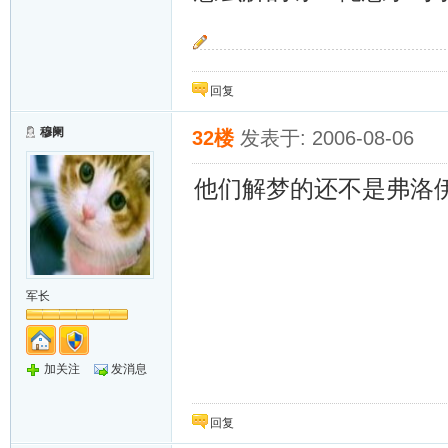
~~追~~
回复
穆阑
32楼
发表于: 2006-08-06
他们解梦的还不是弗洛
军长
加关注
发消息
回复