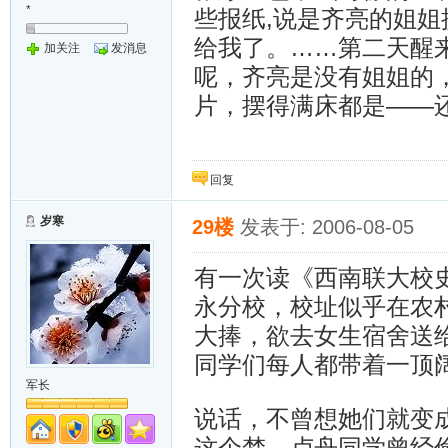
*
些报纸,说是齐亮的姐姐
给我了。……第二天醒
加关注
发消息
呢，齐亮是没有姐姐的
片，摆得满床都是——
回复
岁寒
29楼
发表于: 2006-08-05
有一次读《西南联大校
永分校，校址似乎在农
大捧，欲去女生宿舍送
同学们每人都带着一顶
军长
说话，不曾想她们就变
这个梦，卢舟同学曾经