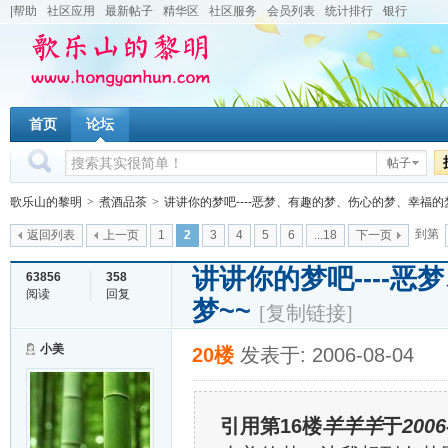
|帮助
社区应用
最新帖子
精华区
社区服务
会员列表
统计排行
银行
首页
论坛
帖子
歌乐山的黎明
>
煮酒品茶
>
讲讲你的梦吧----恶梦、有趣的梦、伤心的梦、幸福的
到第
返回列表
上一页
1
2
3
4
5
6
...18
下一页
讲讲你的梦吧----
63856
358
阅读
回复
梦~~
[复制链接]
小美
20楼
发表于: 2006-08-04
引用第16楼
羊羊羊
于
2006