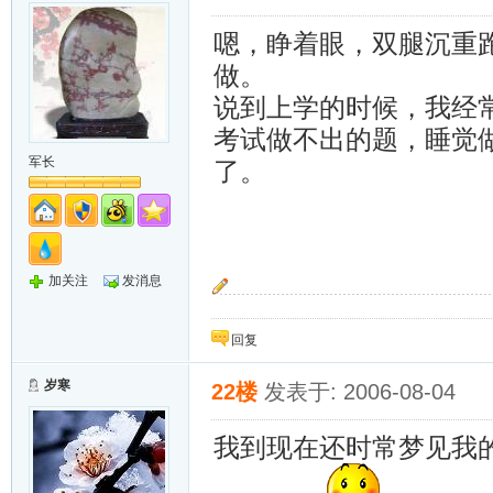
嗯，睁着眼，双腿沉重
做。
说到上学的时候，我经
考试做不出的题，睡觉
军长
了。
加关注
发消息
~~追~~
回复
岁寒
22楼
发表于: 2006-08-04
我到现在还时常梦见我