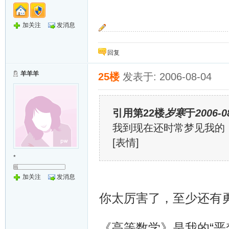
加关注
发消息
节节青挺立
叶叶翠昂生
回复
羊羊羊
25楼
发表于: 2006-08-04
引用第22楼
岁寒
于
2006-0
我到现在还时常梦见我的
[表情]
*
加关注
发消息
你太厉害了，至少还有
《高等数学》是我的“恶