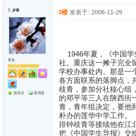
岁寒
3楼
发表于: 2006-11-29
1946年夏，《中国
军长
社。重庆这一摊子完全
学校办事处内。那是一
各方面联系的落脚点，
歧青，参加分社核心组
加关注
发消息
的邓平等三人在陕西街
青，青年组决定，要他
朴办的莲华中学工作。
排钟歧青等接续他在江北
把《中国学生导报》交