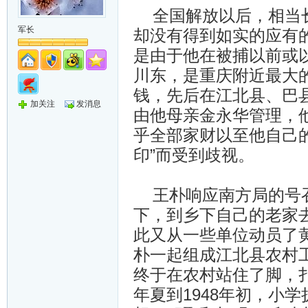
全国解放以后，相当长
军长
却没有得到如实的应有
是由于他在被捕以前或
川东，是重庆附近最大
钱，先后在江北县、巴县
加关注
发消息
由他母亲金永华管理，
乎全部家财以至他自己
印”而受到歧视。
王朴响应南方局的号召
下，到乡下自己的老家去
此又从一些单位动员了
朴一起组成江北县农村
终于在农村站住了脚，扎
年夏到1948年初，小