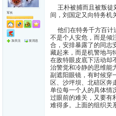
王朴被捕而且被叛徒刘
军长
间，刘国定又向特务机
他们在特务千方百计追
不是个人安危，而是倾
加关注
发消息
合，安排暴露了的同志
藏起来，而是机警地与
在敌特眼皮底下活动却
治警觉和冷静的思维能
副遮阳眼镜，有时候穿
区、沙坪坝、北碚区奔
单位每一个人的具体情
过眼前的难关，又要有利
难得多。上面的组织关