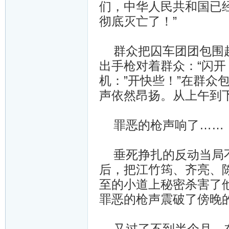
们，中华人民共和国已
彻底灭亡了！”
群众把囚车团团包围起
出手枪对着群众：“闪开
机：”开快些！”在群众
声依然昂扬。从上午到
罪恶的枪声响了……
垂死挣扎的反动当局不
后，把江竹筠、齐亮、
至的小道上秘密杀害了
罪恶的枪声震破了傍晚
又过了不到半个月，在