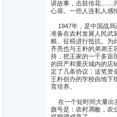
讲故事，击鼓传花……
心扉。一些人连私人感
1947年，是中国战
准备在农村发展人民武
粮、征税进行抵抗。为
齐亮也与王朴的弟弟王
持，把王家的一千多亩
的田产和重庆城内的店
定了几条协议：这笔资
王朴创办的学校由地下
育培养。
在一个短时间大量出卖
旗号是：农村凋敝，农
得顺理成章了。