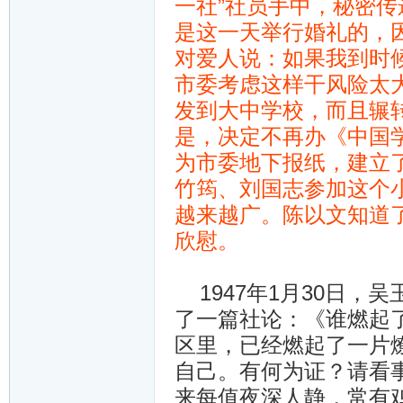
一社”社员手中，秘密传
是这一天举行婚礼的，
对爱人说：如果我到时
市委考虑这样干风险太
发到大中学校，而且辗
是，决定不再办《中国
为市委地下报纸，建立
竹筠、刘国志参加这个
越来越广。陈以文知道了
欣慰。
1947年1月30日，
了一篇社论：《谁燃起
区里，已经燃起了一片燎
自己。有何为证？请看事
来每值夜深人静，常有鸡