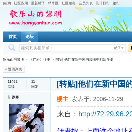
|帮助
社区应用
最新帖子
精华区
社区服务
会员列表
统计排行
银行
首页
论坛
帖子
歌乐山的黎明
>
《红岩》往事
>
[转贴]他们在新中国的晨曦中献出生命
返回列表
[转贴]他们在新中国
11462
11
阅读
回复
岁寒
楼主
发表于: 2006-11-29
来自：
http://72.29.96.
转者按：上面这个地址