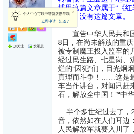
博里这篇文章属于“《红
军长
个人中心可以申请新版勋章哦
一下，没有这篇文章。
立即申请
知道了
宣告中华人民共和国诞生
8日，在尚未解放的重
加关注
发消息
被专制魔王投入监牢的
经过民生路、七星岗、观
烂的“囚犯”们，目光炯
真理而斗争！……这是
车当作讲台，对闻讯赶来
石，解放全中国！”“中
半个多世纪过去了，2
音，依然如在人们耳边
人民解放军就要入川了，