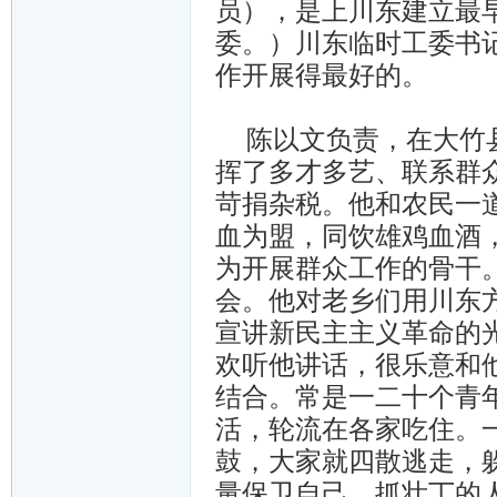
员），是上川东建立最
委。）川东临时工委书
作开展得最好的。
陈以文负责，在大竹县
挥了多才多艺、联系群
苛捐杂税。他和农民一道
血为盟，同饮雄鸡血酒，
为开展群众工作的骨干
会。他对老乡们用川东
宣讲新民主主义革命的
欢听他讲话，很乐意和
结合。常是一二十个青
活，轮流在各家吃住。
鼓，大家就四散逃走，
量保卫自己。抓壮丁的