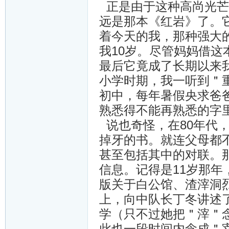
正是由于这种高尚光芒
远是那本《红岩》了。
着今天的我，那种强大
我10岁。尽管妈妈借
最后它竟成了长期以来
小学时期，我一听到＂
初中，每年暑假央求爸
熟悉得不能再熟悉的字
说也奇怪，在80年代
掉牙的书。就连父母都
甚至包括其中的对联。
信息。记得是11岁那
版关于白公馆、渣滓洞
上，向中队长丁冬讲述
学（只不过她把＂滓＂
此也一段时间内念成＂