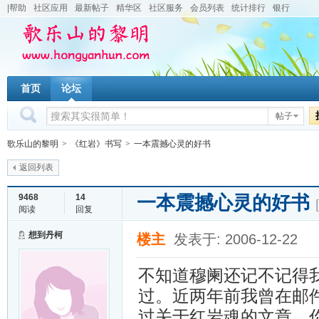
|帮助
社区应用
最新帖子
精华区
社区服务
会员列表
统计排行
银行
首页
论坛
帖子
歌乐山的黎明
>
《红岩》书写
>
一本震撼心灵的好书
返回列表
一本震撼心灵的好书
9468
14
阅读
回复
想到丹柯
楼主
发表于: 2006-12-22
不知道穆阑还记不记得
过。近两年前我曾在邮件
过关于红岩魂的文章，