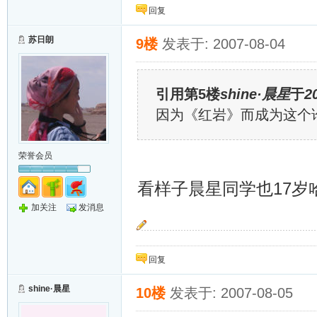
回复
苏日朗
9楼
发表于: 2007-08-04
引用第5楼
shine·晨星
于
2
因为《红岩》而成为这个
荣誉会员
看样子晨星同学也17
加关注
发消息
金雀银雀飞起来~~~
回复
shine·晨星
10楼
发表于: 2007-08-05