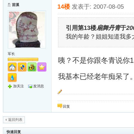
苗溪
14楼
发表于: 2007-08-05
引用第13楼
扇舞丹青
于
20
我的年龄？姐姐知道我多
军长
咦？不是你跟冬青说你
我基本已经老年痴呆了
加关注
发消息
~~追~~
回复
返回列表
快速回复