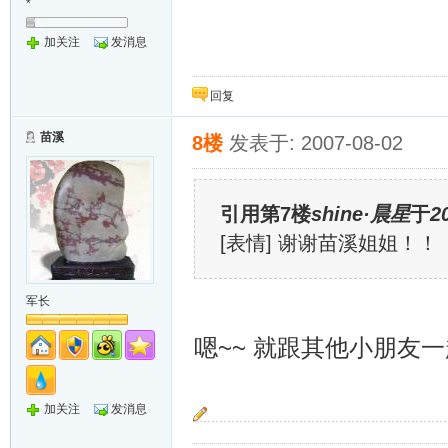
*
加关注
发消息
回复
苗溪
8楼
发表于: 2007-08-02
引用第7楼
shine·晨星
于
2
[表情] 谢谢苗溪姐姐！
军长
嗯~~ 就跟其他小朋友
加关注
发消息
~~追~~