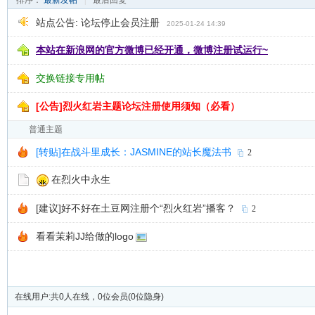
排序：
最新发帖
|
最后回复
站点公告:
论坛停止会员注册
2025-01-24 14:39
本站在新浪网的官方微博已经开通，微博注册试运行~
交换链接专用帖
[公告]烈火红岩主题论坛注册使用须知（必看）
普通主题
[转贴]在战斗里成长：JASMINE的站长魔法书
2
在烈火中永生
[建议]好不好在土豆网注册个“烈火红岩”播客？
2
看看茉莉JJ给做的logo
在线用户:共0人在线，0位会员(0位隐身)