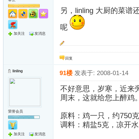
军长
另，linling 大厨
呢
加关注
发消息
“按预定计划，岁寒只能把大家送到这里，她还
回复
linling
91楼
发表于: 2008-01-14
不好意思，岁寒，近来
周末，这就给您上醉鸡
荣誉会员
原料：鸡一只，约750
调料：精盐5克，凉开水2
加关注
发消息