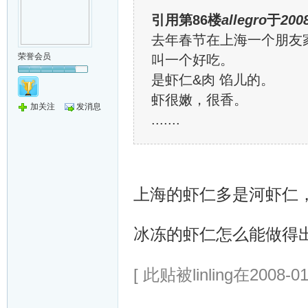
引用第86楼
allegro
于
2008
去年春节在上海一个朋友
荣誉会员
叫一个好吃。
是虾仁&肉 馅儿的。
虾很嫩，很香。
加关注
发消息
.......
上海的虾仁多是河虾仁
冰冻的虾仁怎么能做得
[ 此贴被linling在2008-01-