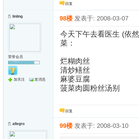
浩气长存志青云
回复
linling
98楼
发表于: 2008-03-07
今天下午去看医生 (依
菜：
荣誉会员
烂糊肉丝
清炒鳝丝
麻婆豆腐
加关注
发消息
菠菜肉圆粉丝汤别
回复
allegro
99楼
发表于: 2008-03-10