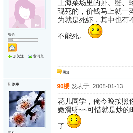
上海菜场里的虾、蟹、
现死的，价钱马上就一
为就是死虾，其中也有
不能死。
班长
加关注
发消息
回复
岁寒
90楼
发表于: 2008-01-13
花儿同学，俺今晚按照
嫩滑呀~~可惜就是炒
了