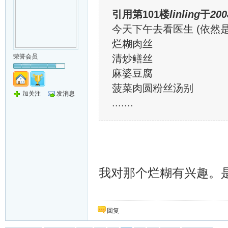
引用第101楼
linling
于
200
今天下午去看医生 (依然
烂糊肉丝
荣誉会员
清炒鳝丝
麻婆豆腐
菠菜肉圆粉丝汤别
加关注
发消息
.......
我对那个烂糊有兴趣。
回复