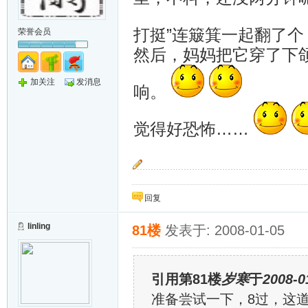
打挺”连簸箕一起翻了
荣誉会员
然后，妈妈把它穿了下颌
加关注
发消息
响。
觉得好恐怖……
望断云天暮与朝，双星聚首叹今宵。情深每笑银
桥。
回复
linling
81楼
发表于: 2008-01-05
引用第81楼
岁寒
于
2008-0
准备尝试一下，8过，这