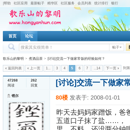
|帮助
社区应用
最新帖子
精华区
社区服务
会员列表
统计排行
银行
首页
论坛
帖子
歌乐山的黎明
>
煮酒品茶
>
[讨论]交流一下做家常饭的经验如何？
到第
返回列表
上一页
1...
3
4
5
6
7
...14
下一页
[讨论]交流一下做家
47268
262
阅读
回复
铿尔
80楼
发表于: 2008-01-01
昨天去妈妈家蹭饭，爸爸
五道口子抹了盐……，
里，不料，还没两分钟呢