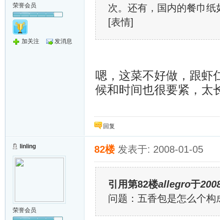
荣誉会员
次。还有，国内的餐巾纸
[表情]
加关注
发消息
嗯，这菜不好做，跟虾
候和时间也很要紧，太
回复
linling
82楼
发表于: 2008-01-05
引用第82楼
allegro
于
2008
问题：五香包是怎么个构
荣誉会员