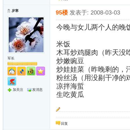
岁寒
95楼
发表于: 2008-03-03
今晚与女儿两个人的晚
米饭
木耳炒鸡腿肉（昨天没
军长
炒嫩豌豆
炒娃娃菜（昨晚剩的，
粉丝汤（用没剔干净的
凉拌海蜇
加关注
发消息
生吃黄瓜
“按预定计划，岁寒只能把大家送到这里，她还
回复