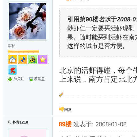
引用第90楼
若水
于
2008-0
炒虾仁一定要买活虾现剥
果。随时能买到活虾在南
这样的城市是否方便。
军长
北京的活虾得碰，每个
上来说，南方肯定比北
加关注
发消息
“按预定计划，岁寒只能把大家送到这里，她还
回复
冬青1218
89楼
发表于: 2008-01-08