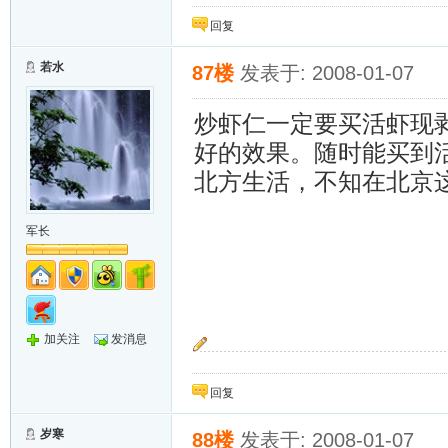
回复
若水
87楼
发表于: 2008-01-07
炒虾仁一定要买活虾现
好的效果。随时能买到
北方生活，不知在北京
军长
加关注
发消息
上善若水，水利万物而不争。
回复
岁寒
88楼
发表于: 2008-01-07