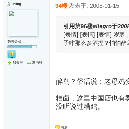
linling
94楼
发表于: 2008-01-15
引用第96楼
allegro
于
2008
[表情] [表情] [表情] 
荣誉会员
子咋那么多酒捏？怕怕醉
加关注
发消息
醉鸟？俗话说：老母鸡
糟卤，这里中国店也有
没听说过糟鸡。
回复