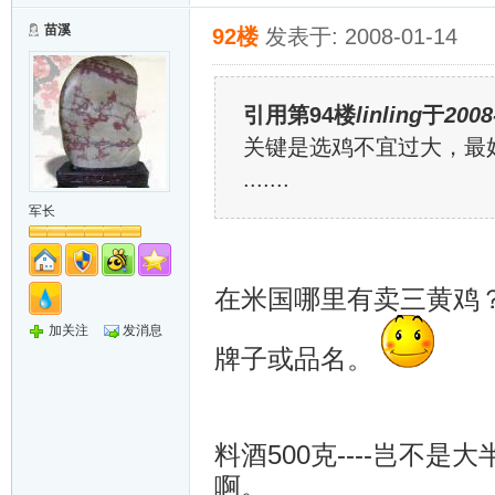
苗溪
92楼
发表于: 2008-01-14
引用第94楼
linling
于
2008
关键是选鸡不宜过大，最
.......
军长
在米国哪里有卖三黄鸡
加关注
发消息
牌子或品名。
料酒500克----岂不
啊。