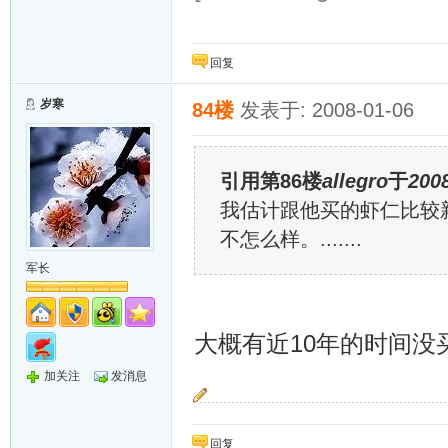
回复
岁寒
84楼
发表于: 2008-01-06
引用第86楼
allegro
于
2008
我估计跟他买的虾仁比较
不怎么样。.......
军长
大概有近10年的时间
加关注
发消息
“按预定计划，岁寒只能把大家送到这里，她还
回复