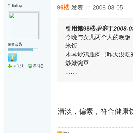
linling
96楼
发表于: 2008-03-05
引用第98楼
岁寒
于
2008-0
今晚与女儿两个人的晚饭
荣誉会员
米饭
木耳炒鸡腿肉（昨天没吃
炒嫩豌豆
加关注
发消息
.......
清淡，偏素，符合健康