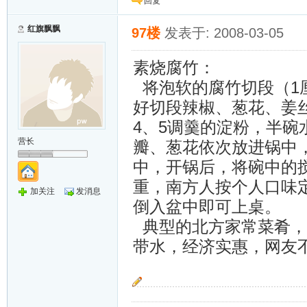
回复
红旗飘飘
97楼
发表于: 2008-03-05
素烧腐竹：
将泡软的腐竹切段（1
好切段辣椒、葱花、姜
4、5调羹的淀粉，半
营长
瓣、葱花依次放进锅中
中，开锅后，将碗中的
重，南方人按个人口味
加关注
发消息
倒入盆中即可上桌。
典型的北方家常菜肴，
带水，经济实惠，网友
红旗漫卷西风烈.