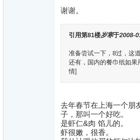
谢谢。
引用第81楼
岁寒
于
2008-0
准备尝试一下，8过，这
还有，国内的餐巾纸如果
情]
去年春节在上海一个朋友
子，那叫一个好吃。
是虾仁&肉 馅儿的。
虾很嫩，很香。